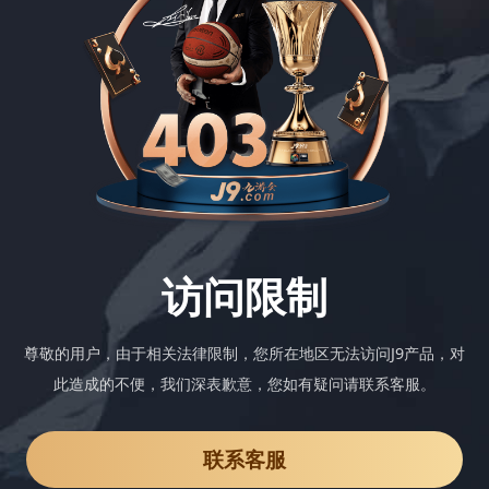
访问限制
尊敬的用户，由于相关法律限制，您所在地区无法访问J9产品，对
此造成的不便，我们深表歉意，您如有疑问请联系客服。
联系客服