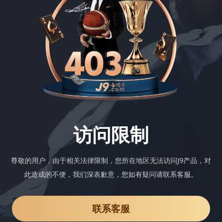
访问限制
尊敬的用户，由于相关法律限制，您所在地区无法访问J9产品，对
此造成的不便，我们深表歉意，您如有疑问请联系客服。
联系客服