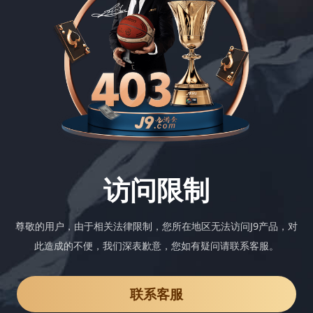
访问限制
尊敬的用户，由于相关法律限制，您所在地区无法访问J9产品，对
此造成的不便，我们深表歉意，您如有疑问请联系客服。
联系客服